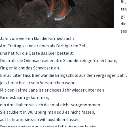
fft,
trä
gt
die
ses
Jahr zum vierten Mal die Kirmestracht.
Am Freitag stand er noch als Farbiger im Zelt,
und hat für die Gäste das Bier bestellt.
Doch als die Odensachsener alte Schulden eingefordert ham,
fing er leicht das Schwitzen an.
Ein 30 Liter Fass Bier war die Bringschuld aus dem vergangen Jahr,
jetzt machte er sein Versprechen wahr.
Mit der Helme Jana ist er dieses Jahr wieder unter den
Kirmesbaum gekommen,
ein Amt haben sie sich diesmal nicht vorgenommen.
Sie studiert in Würzburg man soll es nicht fassen,
auf Lehramt sie sich will ausbilden lassen.
Denn vor anderen zu arbeiten fällt ihr nicht leicht