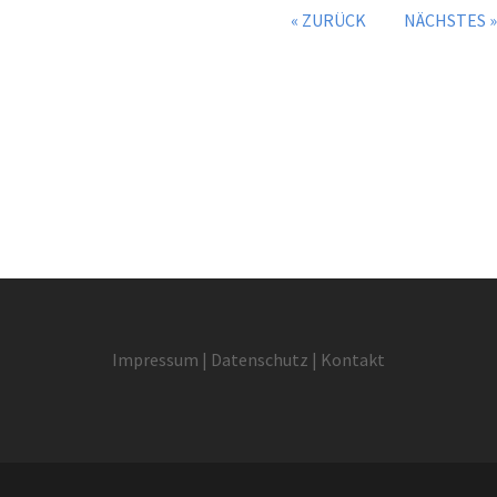
« ZURÜCK
NÄCHSTES »
I
mpressum
|
Datenschutz
|
Kontakt