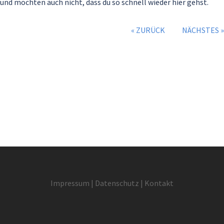
und möchten auch nicht, dass du so schnell wieder hier gehst.
« ZURÜCK
NÄCHSTES »
I
mpressum
|
Datenschutz
|
Kontakt