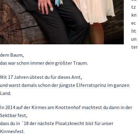
tz
kn
ec
ht
un
ter
dem Baum,
das war schon immer dein größter Traum.
Mit 17 Jahren übtest du für dieses Amt,
und warst damals schon der jüngste Elferratsprinz im ganzen
Land.
In 2014 auf der Kirmes am Knottenhof machtest du dann in der
Sektbar fest,
dass du in ´18 der nächste Ploatzknecht bist für unser
Kirmesfest.