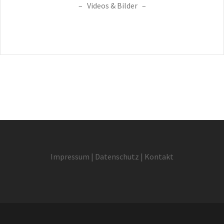
– Videos & Bilder –
I
mpressum
|
Datenschutz
|
Kontakt